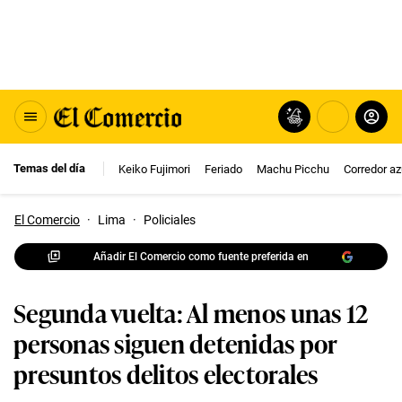
Temas del día
Keiko Fujimori
Feriado
Machu Picchu
Corredor az
El Comercio
·
Lima
·
Policiales
Añadir El Comercio como fuente preferida en
Segunda vuelta: Al menos unas 12
personas siguen detenidas por
presuntos delitos electorales