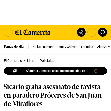
Temas del día
Keiko Fujimori
Betssy Chávez
Feriados
Alianza v
El Comercio
·
Lima
·
Policiales
Añadir El Comercio como fuente preferida en
Sicario graba asesinato de taxista
en paradero Próceres de San Juan
de Miraflores