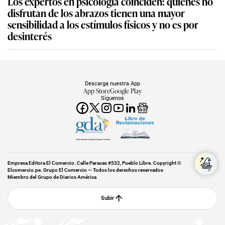
Los expertos en psicología coinciden: quienes no
disfrutan de los abrazos tienen una mayor
sensibilidad a los estímulos físicos y no es por
desinterés
Descarga nuestra App
App Store
Google Play
Síguenos
Miembro del Grupo de Diarios América
Empresa Editora El Comercio. Calle Paracas #532, Pueblo Libre. Copyright ©
Elcomercio.pe. Grupo El Comercio — Todos los derechos reservados
Miembro del Grupo de Diarios América
Subir