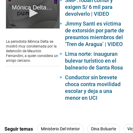
SMP: roban combi y
exigen S/ 6 mil para
Mónica Delta sobre Mauricio Fernandini
devolverlo | VIDEO
Jimmy Santi es víctima
de extorsión por parte de
0
seconds
presuntos miembros del
of
La periodista Mónica Delta se
‘Tren de Aragua’ | VIDEO
2
mostró muy consternada por la
minutes,
detención de Mauricio
Lima norte: inauguran
16
Fernandini, a quien considera un
seconds
bulevar turístico en el
amigo cercano.
balneario de Santa Rosa
Conductor sin brevete
choca contra movilidad
escolar y deja a una
menor en UCI
Seguir temas
Ministerio Del Interior
Dina Boluarte
Vi