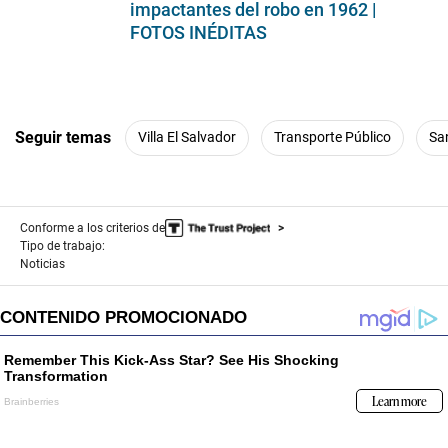
impactantes del robo en 1962 |
FOTOS INÉDITAS
Seguir temas
Villa El Salvador
Transporte Público
Sa
Conforme a los criterios de
Tipo de trabajo:
Noticias