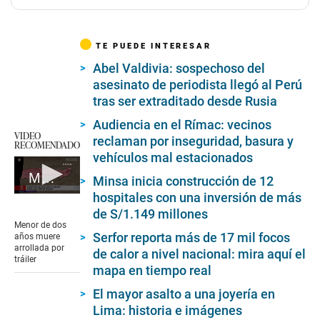
TE PUEDE INTERESAR
Abel Valdivia: sospechoso del
asesinato de periodista llegó al Perú
tras ser extraditado desde Rusia
Audiencia en el Rímac: vecinos
VIDEO
reclaman por inseguridad, basura y
RECOMENDADO
vehículos mal estacionados
Menor de dos años muere arrollada por tráiler
Minsa inicia construcción de 12
hospitales con una inversión de más
0
seconds
de S/1.149 millones
of
Menor de dos
2
Serfor reporta más de 17 mil focos
años muere
minutes,
arrollada por
de calor a nivel nacional: mira aquí el
3
tráiler
seconds
mapa en tiempo real
El mayor asalto a una joyería en
Lima: historia e imágenes