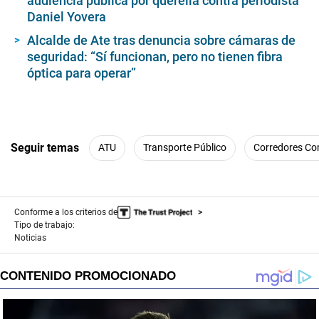
audiencia pública por querella contra periodista
d
Daniel Yovera
s
Alcalde de Ate tras denuncia sobre cámaras de
seguridad: “Sí funcionan, pero no tienen fibra
óptica para operar”
Seguir temas
ATU
Transporte Público
Corredores Co
Conforme a los criterios de
Tipo de trabajo:
Noticias