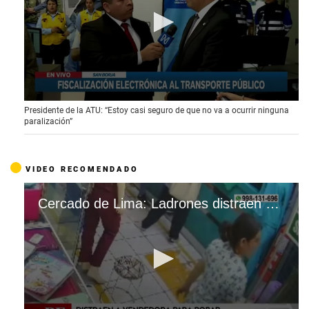
0
Presidente de la ATU: “Estoy casi seguro de que no va a ocurrir ninguna
s
paralización”
e
c
o
n
VIDEO RECOMENDADO
d
s
o
Cercado de Lima: Ladrones distraen a vendedora para robar dinero de caja
f
5
m
i
n
u
t
e
s
,