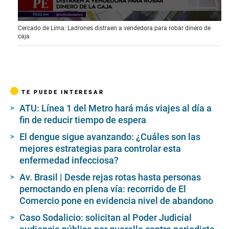
8
s
e
0
Cercado de Lima: Ladrones distraen a vendedora para robar dinero de
c
s
caja
o
e
n
c
d
o
s
n
d
s
o
TE PUEDE INTERESAR
f
2
ATU: Línea 1 del Metro hará más viajes al día a
m
fin de reducir tiempo de espera
i
n
El dengue sigue avanzando: ¿Cuáles son las
u
t
mejores estrategias para controlar esta
e
enfermedad infecciosa?
s
,
Av. Brasil | Desde rejas rotas hasta personas
1
3
pernoctando en plena vía: recorrido de El
s
Comercio pone en evidencia nivel de abandono
e
c
Caso Sodalicio: solicitan al Poder Judicial
o
n