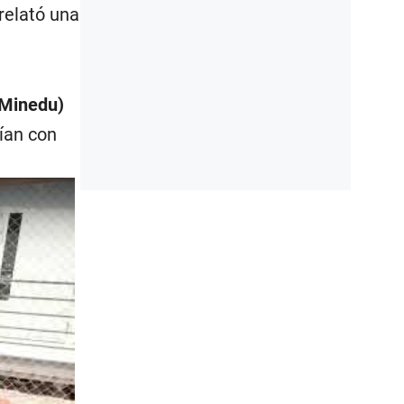
 relató una
(Minedu)
ían con