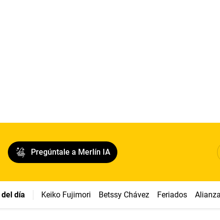
Pregúntale a Merlín IA
del día
Keiko Fujimori
Betssy Chávez
Feriados
Alianz