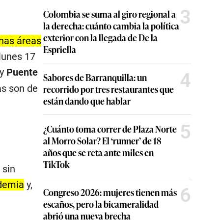
3
Colombia se suma al giro regional a
la derecha: cuánto cambia la política
exterior con la llegada de De la
unas áreas
Espriella
 lunes 17
y
Puente
4
Sabores de Barranquilla: un
as son de
recorrido por tres restaurantes que
están dando que hablar
5
¿Cuánto toma correr de Plaza Norte
al Morro Solar? El ‘runner’ de 18
años que se reta ante miles en
TikTok
 sin
ndemia
y,
6
Congreso 2026: mujeres tienen más
escaños, pero la bicameralidad
abrió una nueva brecha