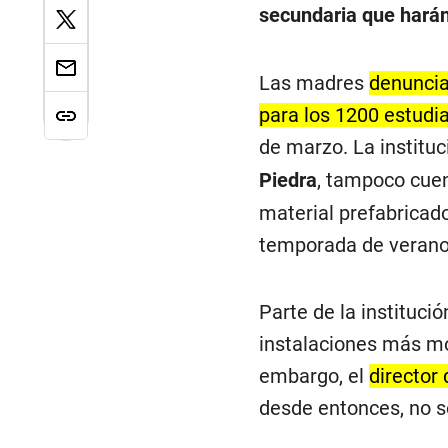
secundaria que harán
Las madres
denuncia
para los 1200 estudi
de marzo. La instituc
Piedra
, tampoco cuen
material prefabricado
temporada de verano
Parte de la instituci
instalaciones más mo
embargo, el
director
desde entonces, no s