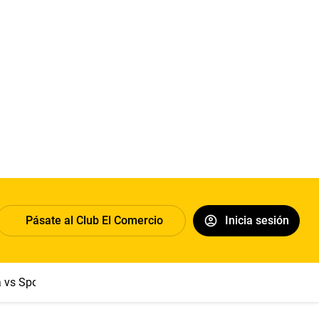
Pásate al Club El Comercio
Inicia sesión
a vs Sport Boys
Jorge Messi
Dólar
Papa León XIV
Congre