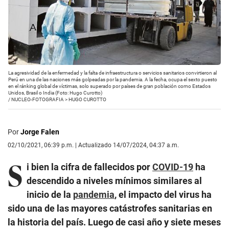
La agresividad de la enfermedad y la falta de infraestructura o servicios sanitarios convirtieron al
Perú en una de las naciones más golpeadas por la pandemia. A la fecha, ocupa el sexto puesto
en el ránking global de víctimas, solo superado por países de gran población como Estados
Unidos, Brasil o India (Foto: Hugo Curotto)
/
NUCLEO-FOTOGRAFIA > HUGO CUROTTO
Por
Jorge Falen
02/10/2021, 06:39 p.m. | Actualizado 14/07/2024, 04:37 a.m.
S
i bien la cifra de fallecidos por
COVID-19
ha
descendido a niveles mínimos similares al
inicio de la
pandemia
, el impacto del virus ha
sido una de las mayores catástrofes sanitarias en
la historia del país. Luego de casi año y siete meses