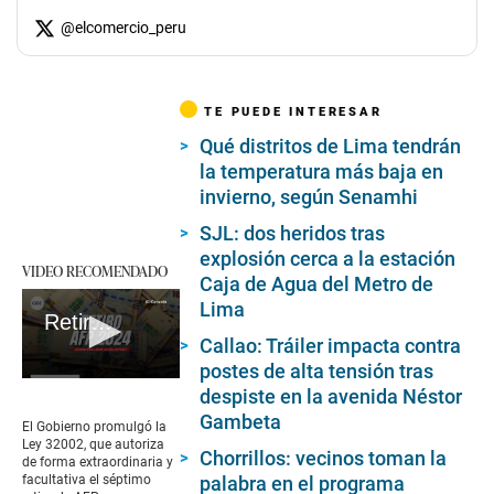
@
elcomercio_peru
TE PUEDE INTERESAR
Qué distritos de Lima tendrán
la temperatura más baja en
invierno, según Senamhi
SJL: dos heridos tras
explosión cerca a la estación
VIDEO RECOMENDADO
Caja de Agua del Metro de
Lima
Retiro AFP 2024: link oficial y guía completa para realizar la solicitud
Callao: Tráiler impacta contra
postes de alta tensión tras
0
despiste en la avenida Néstor
seconds
Gambeta
of
El Gobierno promulgó la
2
Ley 32002, que autoriza
minutes,
Chorrillos: vecinos toman la
de forma extraordinaria y
39
facultativa el séptimo
palabra en el programa
seconds