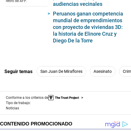
retiro de AFP.
audiencias vecinales
Peruanos ganan competencia
mundial de emprendimientos
con proyecto de viviendas 3D:
la historia de Elinore Cruz y
Diego De la Torre
Seguir temas
San Juan De Miraflores
Asesinato
Cri
Conforme a los criterios de
Tipo de trabajo:
Noticias