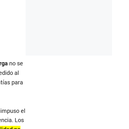
rga
no se
edido al
ntías para
 impuso el
encia. Los