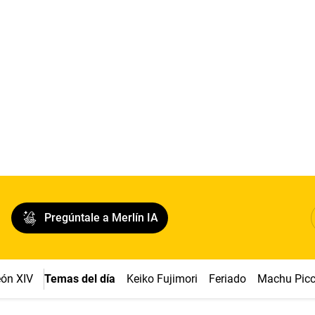
Pregúntale a Merlín IA
ón XIV
Temas del día
Keiko Fujimori
Feriado
Machu Pic