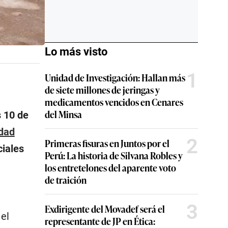
Lo más visto
1
Unidad de Investigación: Hallan más
de siete millones de jeringas y
medicamentos vencidos en Cenares
del Minsa
s 10 de
idad
2
Primeras fisuras en Juntos por el
iales
Perú: La historia de Silvana Robles y
los entretelones del aparente voto
de traición
3
Exdirigente del Movadef será el
el
representante de JP en Ética: