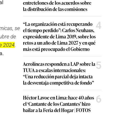
al
entretelones de los acuerdos sobre
la distribución de las comisiones
4
“La organización está recuperando
émicas, se
el tiempo perdido”: Carlos Neuhaus,
expresidente de Lima 2019, sobre los
tubre de
retos a un año de Lima 2027 y en qué
de 2024
.
más está preocupado el Gobierno
a.
5
Aerolíneas responden a LAP sobre la
TUUA a escalas internacionales:
“Una reducción parcial deja intacta
la desventaja competitiva de fondo”
6
Héctor Lavoe en Lima: hace 40 años
el ‘Cantante de los Cantantes’ hizo
bailar a la Feria del Hogar | FOTOS