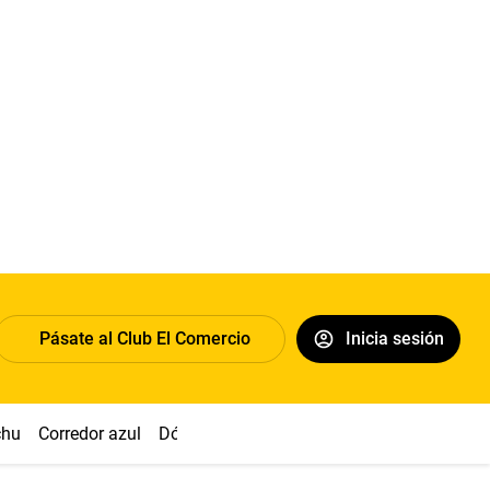
Pásate al Club El Comercio
Inicia sesión
chu
Corredor azul
Dólar
Congreso
Nasca
Acuña
Toled