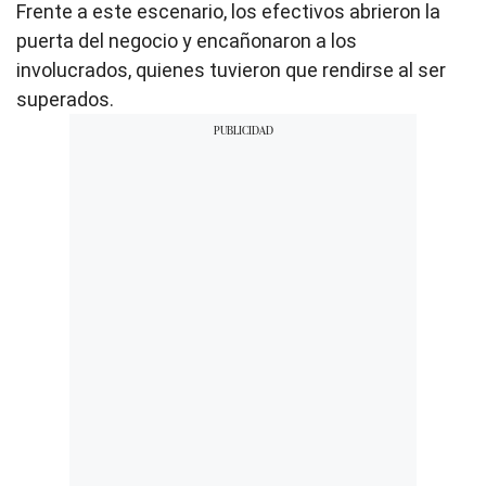
n
Frente a este escenario, los efectivos abrieron la
d
s
puerta del negocio y encañonaron a los
o
involucrados, quienes tuvieron que rendirse al ser
f
1
superados.
m
i
n
u
t
e
,
3
4
s
e
c
o
n
d
s