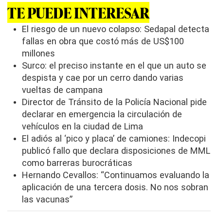
f
TE PUEDE INTERESAR
2
m
i
El riesgo de un nuevo colapso: Sedapal detecta
n
fallas en obra que costó más de US$100
u
t
millones
e
Surco: el preciso instante en el que un auto se
s
,
despista y cae por un cerro dando varias
7
s
vueltas de campana
e
Director de Tránsito de la Policía Nacional pide
c
o
declarar en emergencia la circulación de
n
vehículos en la ciudad de Lima
d
s
El adiós al ‘pico y placa’ de camiones: Indecopi
publicó fallo que declara disposiciones de MML
como barreras burocráticas
Hernando Cevallos: “Continuamos evaluando la
aplicación de una tercera dosis. No nos sobran
las vacunas”