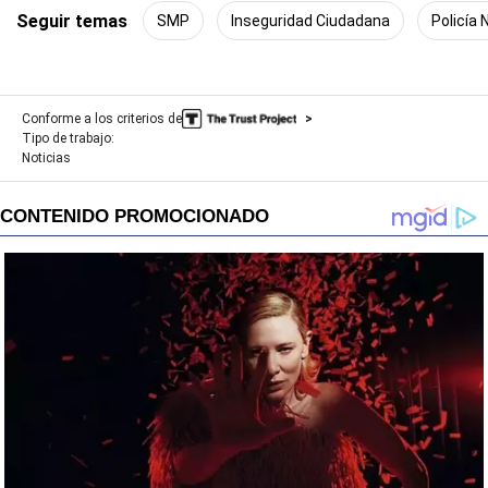
Seguir temas
SMP
Inseguridad Ciudadana
Policía 
Conforme a los criterios de
Tipo de trabajo:
Noticias