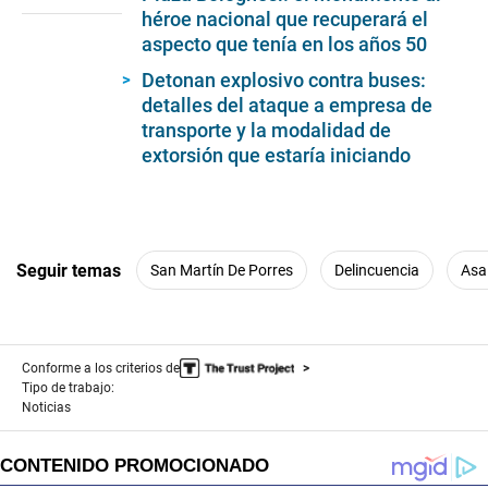
of
héroe nacional que recuperará el
2
minutes,
aspecto que tenía en los años 50
12
seconds
Detonan explosivo contra buses:
detalles del ataque a empresa de
transporte y la modalidad de
extorsión que estaría iniciando
Seguir temas
San Martín De Porres
Delincuencia
Asa
Conforme a los criterios de
Tipo de trabajo:
Noticias