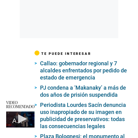
TE PUEDE INTERESAR
Callao: gobernador regional y 7
alcaldes enfrentados por pedido de
estado de emergencia
PJ condena a ‘Makanaky’ a más de
dos años de prisión suspendida
VIDEO
Periodista Lourdes Sacín denuncia
RECOMENDADO
uso inapropiado de su imagen en
publicidad de preservativos: todas
Asesinan a joven al salir de su casa
las consecuencias legales
0
seconds
Plaza Bolognesi: el monumento al