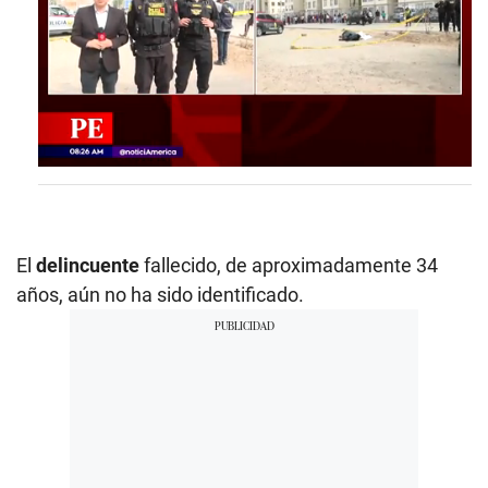
0
s
e
c
o
n
El
delincuente
fallecido, de aproximadamente 34
d
años, aún no ha sido identificado.
s
o
f
4
m
i
n
u
t
e
s
,