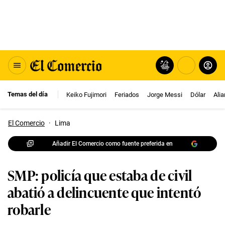
Temas del día
Keiko Fujimori
Feriados
Jorge Messi
Dólar
Ali
El Comercio
·
Lima
Añadir El Comercio como fuente preferida en
SMP: policía que estaba de civil
abatió a delincuente que intentó
robarle