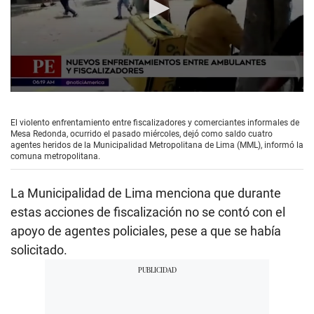
0
s
e
El violento enfrentamiento entre fiscalizadores y comerciantes informales de
c
Mesa Redonda, ocurrido el pasado miércoles, dejó como saldo cuatro
o
agentes heridos de la Municipalidad Metropolitana de Lima (MML), informó la
n
comuna metropolitana.
d
s
o
La Municipalidad de Lima menciona que durante
f
1
estas acciones de fiscalización no se contó con el
m
apoyo de agentes policiales, pese a que se había
i
n
solicitado.
u
t
e
,
5
6