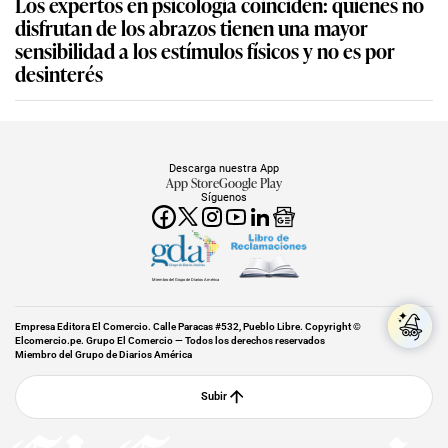
Los expertos en psicología coinciden: quienes no
disfrutan de los abrazos tienen una mayor
sensibilidad a los estímulos físicos y no es por
desinterés
Descarga nuestra App
App Store
Google Play
Síguenos
Miembro del Grupo de Diarios América
Empresa Editora El Comercio. Calle Paracas #532, Pueblo Libre. Copyright ©
Elcomercio.pe. Grupo El Comercio — Todos los derechos reservados
Miembro del Grupo de Diarios América
Subir