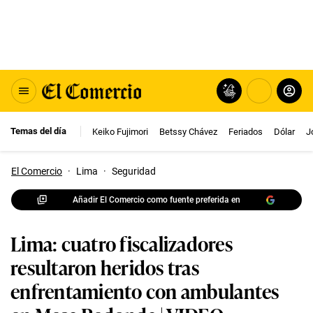
Temas del día
Keiko Fujimori
Betssy Chávez
Feriados
Dólar
J
El Comercio
·
Lima
·
Seguridad
Añadir El Comercio como fuente preferida en
Lima: cuatro fiscalizadores
resultaron heridos tras
enfrentamiento con ambulantes