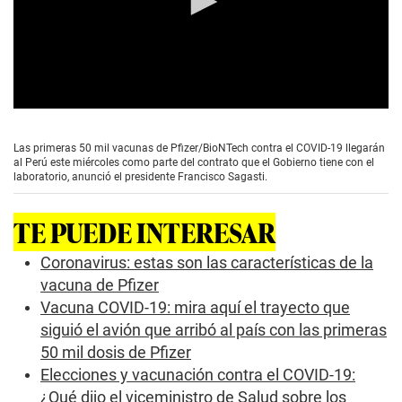
0
s
e
Las primeras 50 mil vacunas de Pfizer/BioNTech contra el COVID-19 llegarán
c
al Perú este miércoles como parte del contrato que el Gobierno tiene con el
o
laboratorio, anunció el presidente Francisco Sagasti.
n
d
s
TE PUEDE INTERESAR
o
f
0
Coronavirus: estas son las características de la
s
vacuna de Pfizer
e
c
Vacuna COVID-19: mira aquí el trayecto que
o
siguió el avión que arribó al país con las primeras
n
d
50 mil dosis de Pfizer
s
Elecciones y vacunación contra el COVID-19:
¿Qué dijo el viceministro de Salud sobre los