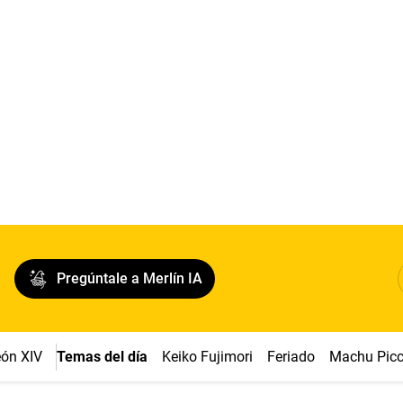
Pregúntale a Merlín IA
ón XIV
Temas del día
Keiko Fujimori
Feriado
Machu Pic