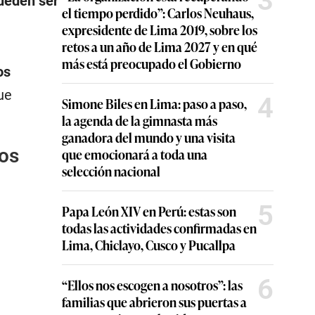
3
pueden ser
el tiempo perdido”: Carlos Neuhaus,
expresidente de Lima 2019, sobre los
retos a un año de Lima 2027 y en qué
más está preocupado el Gobierno
os
ue
4
Simone Biles en Lima: paso a paso,
la agenda de la gimnasta más
ganadora del mundo y una visita
os
que emocionará a toda una
selección nacional
5
Papa León XIV en Perú: estas son
todas las actividades confirmadas en
Lima, Chiclayo, Cusco y Pucallpa
6
“Ellos nos escogen a nosotros”: las
familias que abrieron sus puertas a