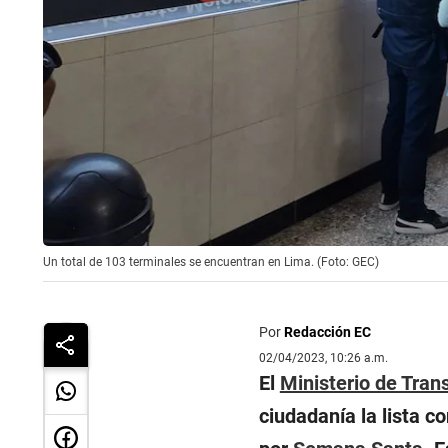
Un total de 103 terminales se encuentran en Lima. (Foto: GEC)
Por
Redacción EC
02/04/2023, 10:26 a.m.
El
Ministerio de Tra
ciudadanía la lista c