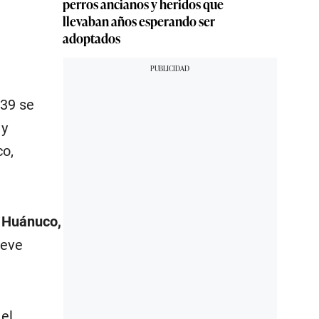
perros ancianos y heridos que
llevaban años esperando ser
adoptados
139 se
 y
co,
, Huánuco,
ueve
 el