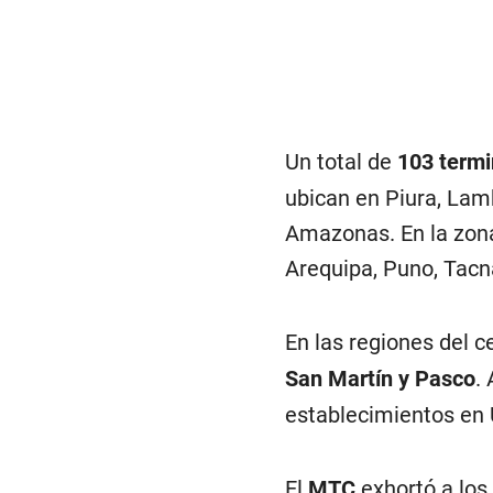
Un total de
103 termi
ubican en Piura, Lam
Amazonas. En la zona
Arequipa, Puno, Tac
En las regiones del c
San Martín y Pasco
.
establecimientos en 
El
MTC
exhortó a los 