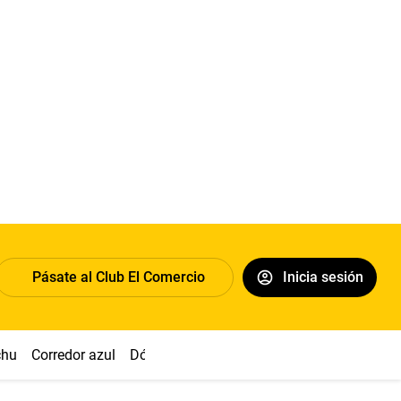
Pásate al Club El Comercio
Inicia sesión
chu
Corredor azul
Dólar
Congreso
Nasca
Acuña
Toled