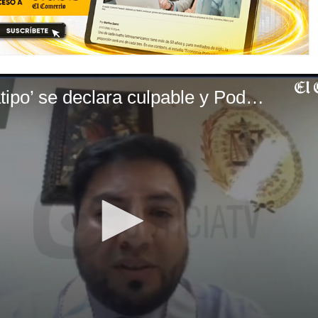
‘Monstruo de Satipo’ se declara culpable y Poder Judicial le ordena nueve meses de prisión preventiva