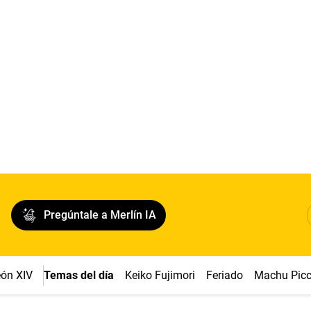
Pregúntale a Merlín IA
ón XIV
Temas del día
Keiko Fujimori
Feriado
Machu Pic