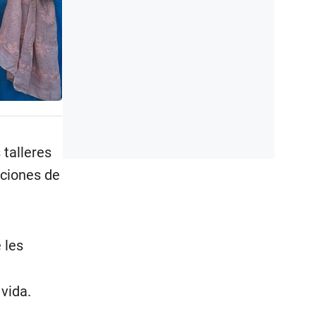
 talleres
aciones de
 les
vida.