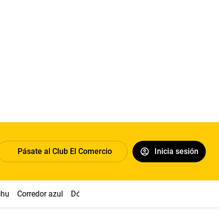
Pásate al Club El Comercio
Inicia sesión
chu
Corredor azul
Dólar
Congreso
Nasca
Acuña
Toled