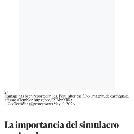
2/
Damage has been reported in Ica, Peru, after the 5.9-6.1 magnitude earthquake.
#Sismo
#Temblor
https://t.co/SZPkbnXRRa
— GeoTechWar (@geotechwar)
May 19, 2026
La importancia del simulacro