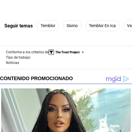
Seguir temas
Temblor
Sismo
Temblor En Ica
Ve
Conforme a los criterios de
Tipo de trabajo:
Noticias