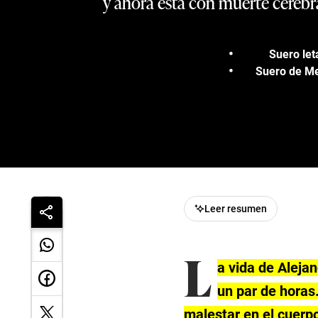
y ahora está con muerte cerebra
Suero let
Suero de Me
Leer resumen
L
a vida de Aleja
un par de horas
malestar en el cuerpo