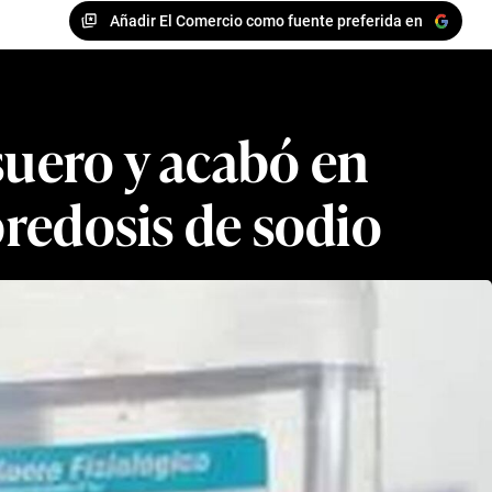
Añadir El Comercio como fuente preferida en
 suero y acabó en
bredosis de sodio