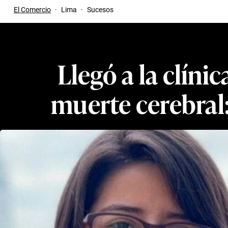
El Comercio
·
Lima
·
Sucesos
Llegó a la clíni
muerte cerebral: