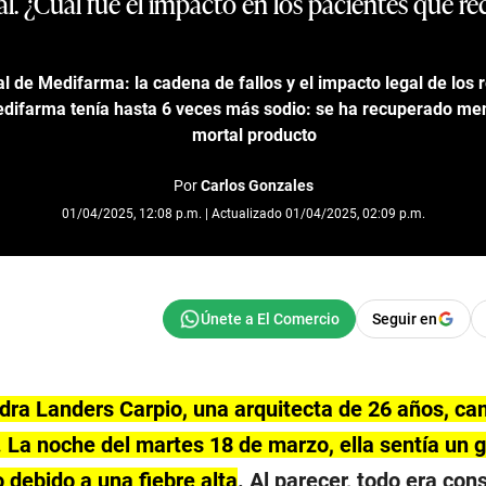
l. ¿Cuál fue el impacto en los pacientes que rec
al de Medifarma: la cadena de fallos y el impacto legal de los
difarma tenía hasta 6 veces más sodio: se ha recuperado me
mortal producto
Por
Carlos Gonzales
01/04/2025, 12:08 p.m. | Actualizado 01/04/2025, 02:09 p.m.
Seguir en
ndra Landers Carpio, una arquitecta de 26 años, ca
. La noche del martes 18 de marzo, ella sentía un 
 debido a una fiebre alta
. Al parecer, todo era co