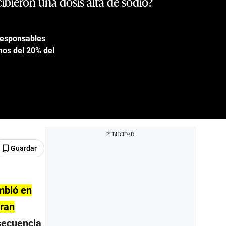
ibieron una dosis alta de sodio?
 responsables
nos del 20% del
Guardar
mbió en
gran
nsecuencia