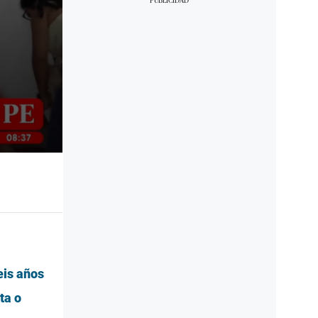
eis años
ta o