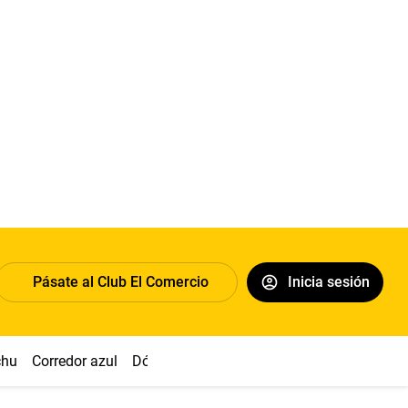
Pásate al Club El Comercio
Inicia sesión
chu
Corredor azul
Dólar
Congreso
Nasca
Acuña
Toled