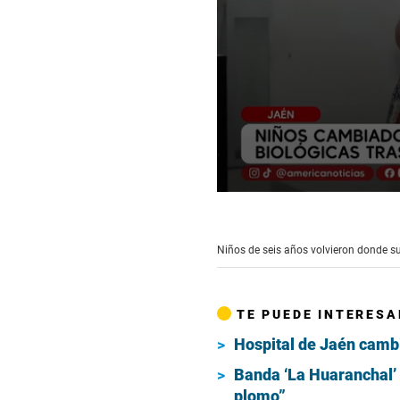
0
seconds
of
2
Niños de seis años volvieron donde s
minutes,
49
seconds
Volume
90%
TE PUEDE INTERESA
Hospital de Jaén cambi
Banda ‘La Huaranchal’ 
plomo”