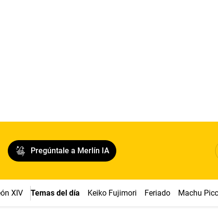
Pregúntale a Merlín IA
ón XIV
Temas del día
Keiko Fujimori
Feriado
Machu Pic