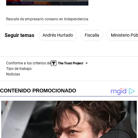
0
seconds
of
Rescate de empresario coreano en Independencia
4
minutes,
0
Seguir temas
Andrés Hurtado
Fiscalía
Ministerio Púb
Conforme a los criterios de
Tipo de trabajo:
Noticias