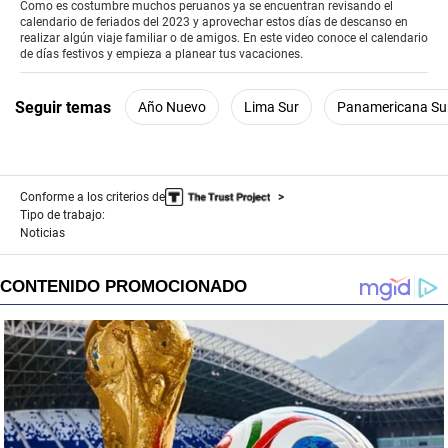
of
Como es costumbre muchos peruanos ya se encuentran revisando el
2
calendario de feriados del 2023 y aprovechar estos días de descanso en
minutes,
realizar algún viaje familiar o de amigos. En este video conoce el calendario
15
de días festivos y empieza a planear tus vacaciones.
seconds
Seguir temas
Año Nuevo
Lima Sur
Panamericana Su
Conforme a los criterios de
Tipo de trabajo:
Noticias