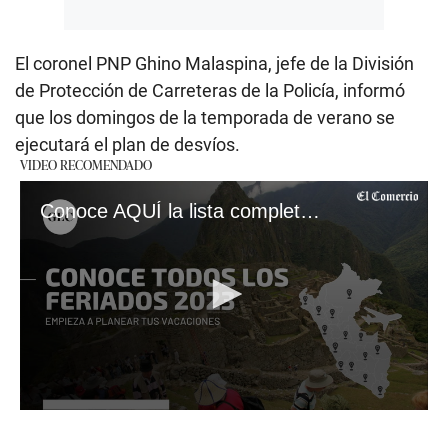
El coronel PNP Ghino Malaspina, jefe de la División
de Protección de Carreteras de la Policía, informó
que los domingos de la temporada de verano se
ejecutará el plan de desvíos.
VIDEO RECOMENDADO
Conoce AQUÍ la lista completa de feriados y días no laborables del 2023 en Perú
0
seconds