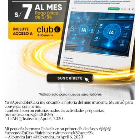
Yo
#AprendoEnCasa
me encantó la historia del niño invidente. Me sirvió para
conversar con mi hija.
También hicieron entusiasmados las actividades propuestas.
pic.twitter.com/KgGh0GF26Y
— LEAH (@leahsacin)
April 6, 2020
Mi pequeña hermana Rafaella en su primer día de clases 🥺🥺🥺
#AprendoEnCasa
#inicial
pic.twitter.com/K82aeaeSZk
— Alexandra Jara (@alexandra_jn)
April 6, 2020