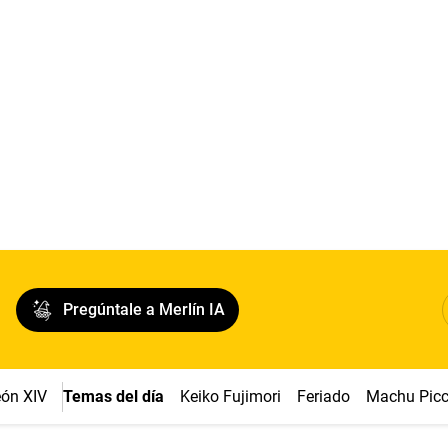
Pregúntale a Merlín IA
ón XIV
Temas del día
Keiko Fujimori
Feriado
Machu Pic