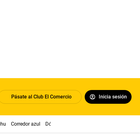
Pásate al Club El Comercio
Inicia sesión
chu
Corredor azul
Dólar
Congreso
Nasca
Acuña
Toled