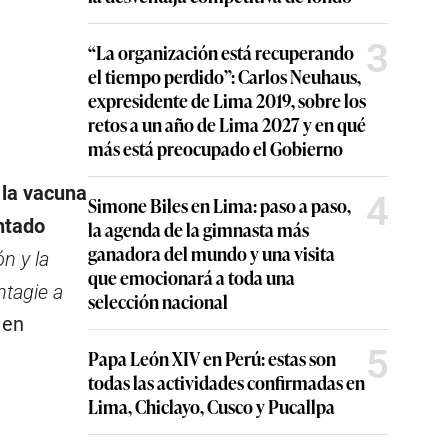
3
“La organización está recuperando
el tiempo perdido”: Carlos Neuhaus,
expresidente de Lima 2019, sobre los
retos a un año de Lima 2027 y en qué
más está preocupado el Gobierno
 la vacuna
4
Simone Biles en Lima: paso a paso,
ntado
la agenda de la gimnasta más
ganadora del mundo y una visita
n y la
que emocionará a toda una
ntagie a
selección nacional
 en
5
Papa León XIV en Perú: estas son
todas las actividades confirmadas en
Lima, Chiclayo, Cusco y Pucallpa