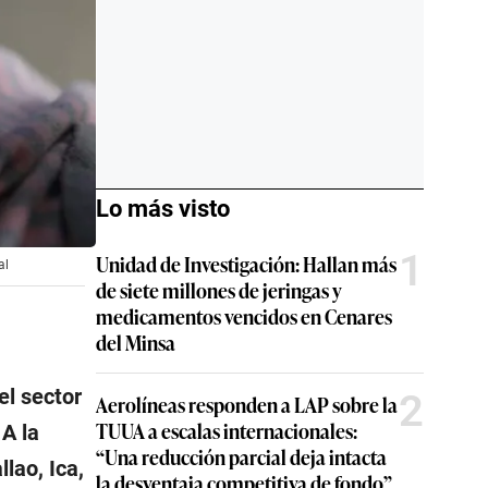
Lo más visto
1
Unidad de Investigación: Hallan más
al
de siete millones de jeringas y
medicamentos vencidos en Cenares
del Minsa
el sector
2
Aerolíneas responden a LAP sobre la
TUUA a escalas internacionales:
A la
“Una reducción parcial deja intacta
lao, Ica,
la desventaja competitiva de fondo”