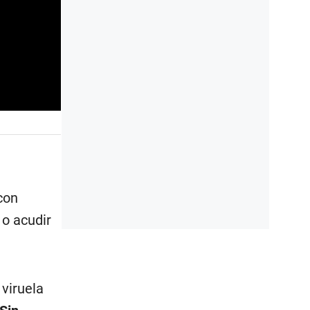
con
 o acudir
viruela