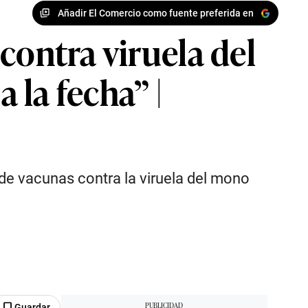
Añadir El Comercio como fuente preferida en
contra viruela del
la fecha” |
de vacunas contra la viruela del mono
Guardar