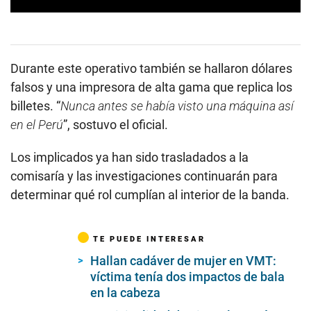
0
s
e
c
o
Durante este operativo también se hallaron dólares
n
d
falsos y una impresora de alta gama que replica los
s
billetes. “
Nunca antes se había visto una máquina así
o
f
en el Perú
”, sostuvo el oficial.
5
m
i
Los implicados ya han sido trasladados a la
n
u
comisaría y las investigaciones continuarán para
t
determinar qué rol cumplían al interior de la banda.
e
s
,
5
0
TE PUEDE INTERESAR
s
Hallan cadáver de mujer en VMT:
e
c
víctima tenía dos impactos de bala
o
en la cabeza
n
d