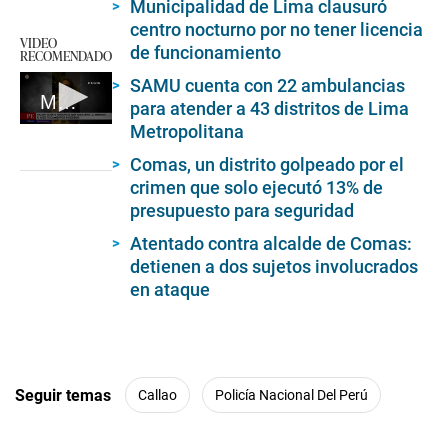
Municipalidad de Lima clausuró
s
centro nocturno por no tener licencia
VIDEO
de funcionamiento
RECOMENDADO
SAMU cuenta con 22 ambulancias
Mujer taxista denuncia agresión por parte de pasajero
para atender a 43 distritos de Lima
Metropolitana
0
seconds
of
Comas, un distrito golpeado por el
2
crimen que solo ejecutó 13% de
minutes,
presupuesto para seguridad
51
seconds
Atentado contra alcalde de Comas:
detienen a dos sujetos involucrados
en ataque
Seguir temas
Callao
Policía Nacional Del Perú