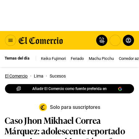
Temas del día
Keiko Fujimori
Feriado
Machu Picchu
Corredor az
El Comercio
·
Lima
·
Sucesos
Añadir El Comercio como fuente preferida en
Solo para suscriptores
Caso Jhon Mikhael Correa
Márquez: adolescente reportado