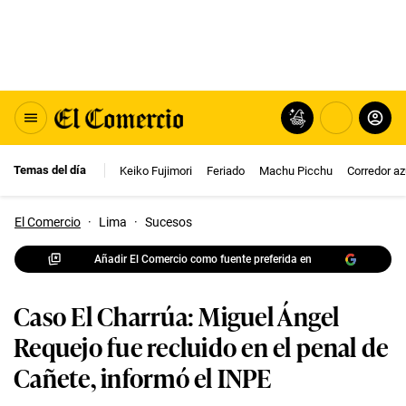
Temas del día
Keiko Fujimori
Feriado
Machu Picchu
Corredor az
El Comercio
·
Lima
·
Sucesos
Añadir El Comercio como fuente preferida en
Caso El Charrúa: Miguel Ángel
Requejo fue recluido en el penal de
Cañete, informó el INPE