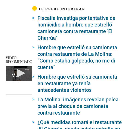
TE PUEDE INTERESAR
Fiscalía investiga por tentativa de
homicidio a hombre que estrelló
camioneta contra restaurante ‘El
Charrúa’
Hombre que estrelló su camioneta
contra restaurante de La Molina:
VIDEO
“Como estaba golpeado, no me di
RECOMENDADO
cuenta”
Video El Comercio
Hombre que estrelló su camioneta
en restaurante ya tenía
0
seconds
antecedentes violentos
of
10
La Molina: imágenes revelan pelea
minutes,
previa al choque de camioneta
44
seconds
contra restaurante
¿Qué medidas tomará el restaurante
‘El Charrúa, donde sujeto estrelló su