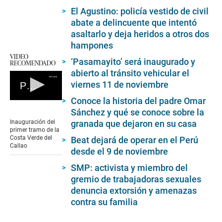
El Agustino: policía vestido de civil
abate a delincuente que intentó
asaltarlo y deja heridos a otros dos
hampones
VIDEO
‘Pasamayito’ será inaugurado y
RECOMENDADO
abierto al tránsito vehicular el
viernes 11 de noviembre
Primer Tramo De La Costa Verde Callao
Conoce la historia del padre Omar
0
seconds
Sánchez y qué se conoce sobre la
of
Inauguración del
granada que dejaron en su casa
0
primer tramo de la
seconds
Costa Verde del
Beat dejará de operar en el Perú
Callao
desde el 9 de noviembre
SMP: activista y miembro del
gremio de trabajadoras sexuales
denuncia extorsión y amenazas
contra su familia