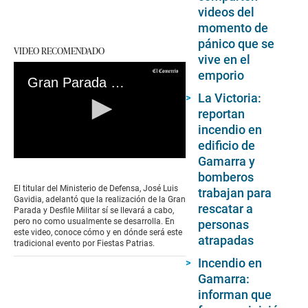
videos del
momento de
pánico que se
VIDEO RECOMENDADO
vive en el
emporio
Gran Parada Militar 2022: ¿Dónde y cómo se realizará el tradicional evento por Fiestas Patrias?
La Victoria:
reportan
incendio en
edificio de
Gamarra y
0
seconds
bomberos
of
El titular del Ministerio de Defensa, José Luis
trabajan para
0
Gavidia, adelantó que la realización de la Gran
seconds
rescatar a
Parada y Desfile Militar sí se llevará a cabo,
pero no como usualmente se desarrolla. En
personas
este video, conoce cómo y en dónde será este
atrapadas
tradicional evento por Fiestas Patrias.
Incendio en
Gamarra:
informan que