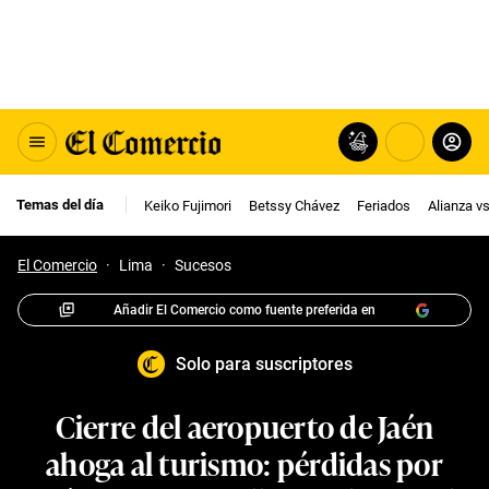
Temas del día
Keiko Fujimori
Betssy Chávez
Feriados
Alianza v
El Comercio
·
Lima
·
Sucesos
Añadir El Comercio como fuente preferida en
Solo para suscriptores
Cierre del aeropuerto de Jaén
ahoga al turismo: pérdidas por