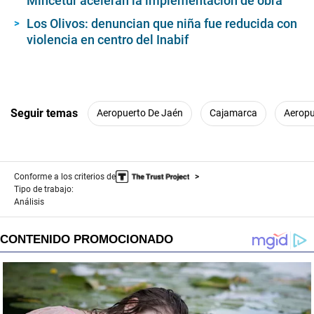
Mincetur aceleran la implementación de obra
Los Olivos: denuncian que niña fue reducida con
violencia en centro del Inabif
Seguir temas
Aeropuerto De Jaén
Cajamarca
Aeropu
Conforme a los criterios de
Tipo de trabajo:
Análisis