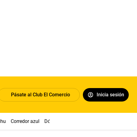
Pásate al Club El Comercio
Inicia sesión
chu
Corredor azul
Dólar
Congreso
Nasca
Acuña
Toled