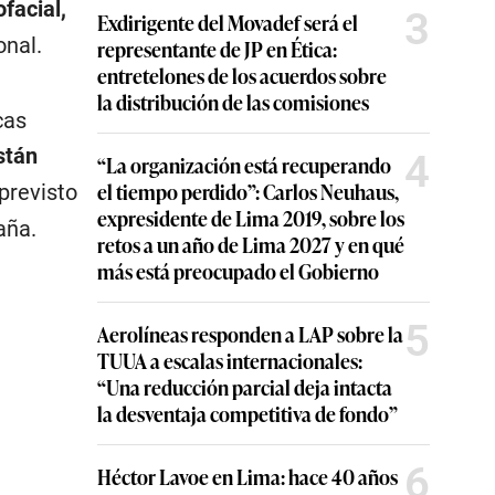
facial,
3
Exdirigente del Movadef será el
onal.
representante de JP en Ética:
entretelones de los acuerdos sobre
la distribución de las comisiones
cas
stán
4
“La organización está recuperando
el tiempo perdido”: Carlos Neuhaus,
previsto
expresidente de Lima 2019, sobre los
aña.
retos a un año de Lima 2027 y en qué
más está preocupado el Gobierno
5
Aerolíneas responden a LAP sobre la
TUUA a escalas internacionales:
“Una reducción parcial deja intacta
la desventaja competitiva de fondo”
6
Héctor Lavoe en Lima: hace 40 años