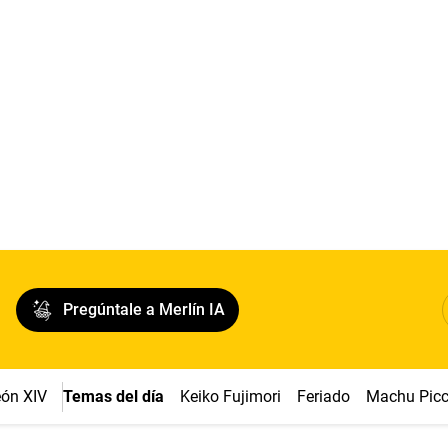
Pregúntale a Merlín IA
ón XIV
Temas del día
Keiko Fujimori
Feriado
Machu Pic