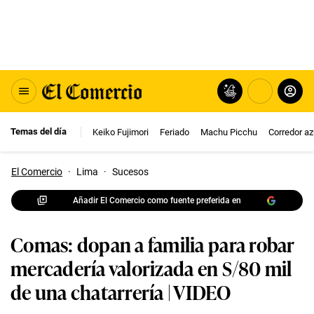
Temas del día
Keiko Fujimori
Feriado
Machu Picchu
Corredor az
El Comercio
·
Lima
·
Sucesos
Añadir El Comercio como fuente preferida en
Comas: dopan a familia para robar
mercadería valorizada en S/80 mil
de una chatarrería | VIDEO