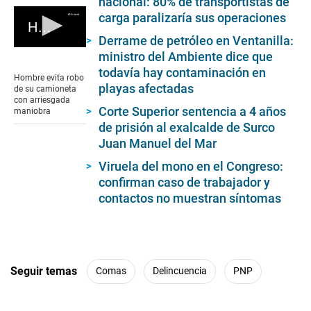
nacional: 80% de transportistas de
carga paralizaría sus operaciones
Hombre evita robo de su camioneta con arriesgada maniobra
Derrame de petróleo en Ventanilla:
0
ministro del Ambiente dice que
seconds
todavía hay contaminación en
of
Hombre evita robo
0
playas afectadas
de su camioneta
seconds
con arriesgada
Corte Superior sentencia a 4 años
maniobra
de prisión al exalcalde de Surco
Juan Manuel del Mar
Viruela del mono en el Congreso:
confirman caso de trabajador y
contactos no muestran síntomas
Seguir temas
Comas
Delincuencia
PNP