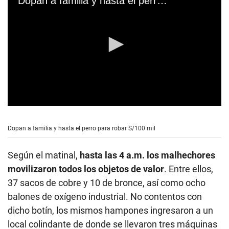
Dopan a familia y hasta el perro para robar S/100 mil
0
s
e
Dopan a familia y hasta el perro para robar S/100 mil
c
o
n
Según el matinal,
hasta las 4 a.m. los malhechores
d
s
movilizaron todos los objetos de valor
. Entre ellos,
o
37 sacos de cobre y 10 de bronce, así como ocho
f
0
balones de oxígeno industrial. No contentos con
s
e
dicho botín, los mismos hampones ingresaron a un
c
local colindante de donde se llevaron tres máquinas
o