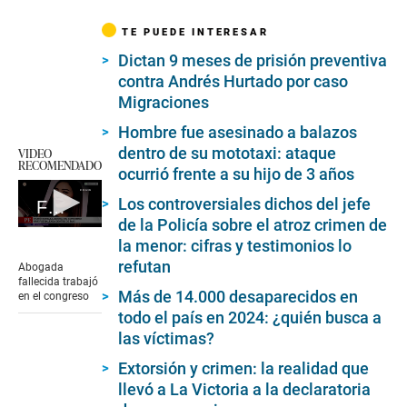
TE PUEDE INTERESAR
Dictan 9 meses de prisión preventiva
contra Andrés Hurtado por caso
Migraciones
Hombre fue asesinado a balazos
dentro de su mototaxi: ataque
VIDEO
RECOMENDADO
ocurrió frente a su hijo de 3 años
Los controversiales dichos del jefe
Fallece abogada que recibió numerosos disparos cuando viajaba en taxi
de la Policía sobre el atroz crimen de
0
la menor: cifras y testimonios lo
seconds
of
refutan
Abogada
2
fallecida trabajó
minutes,
Más de 14.000 desaparecidos en
en el congreso
14
todo el país en 2024: ¿quién busca a
seconds
las víctimas?
Extorsión y crimen: la realidad que
llevó a La Victoria a la declaratoria