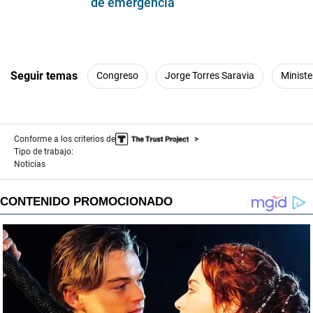
de emergencia
Seguir temas
Congreso
Jorge Torres Saravia
Ministe
Conforme a los criterios de
Tipo de trabajo:
Noticias