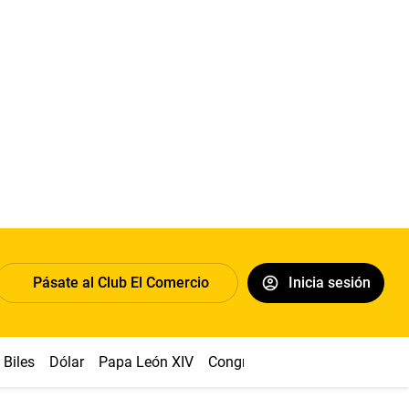
Pásate al Club El Comercio
Inicia sesión
Biles
Dólar
Papa León XIV
Congreso
Machu Picchu
Ab