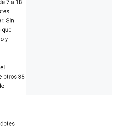
de 7 a 18
otes
r. Sin
s que
o y
el
e otros 35
de
a
rdotes