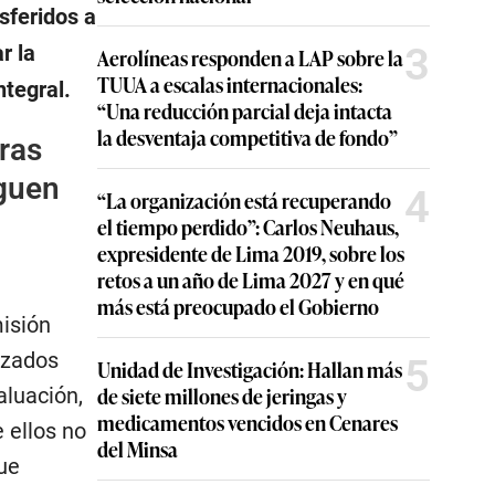
sferidos a
3
r la
Aerolíneas responden a LAP sobre la
TUUA a escalas internacionales:
ntegral.
“Una reducción parcial deja intacta
la desventaja competitiva de fondo”
ras
iguen
4
“La organización está recuperando
el tiempo perdido”: Carlos Neuhaus,
expresidente de Lima 2019, sobre los
retos a un año de Lima 2027 y en qué
más está preocupado el Gobierno
misión
izados
5
Unidad de Investigación: Hallan más
de siete millones de jeringas y
aluación,
medicamentos vencidos en Cenares
 ellos no
del Minsa
ue