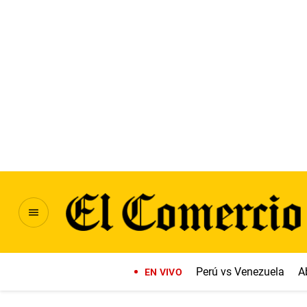
Perú vs Venezuela
A
EN VIVO