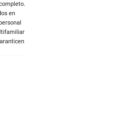
 completo.
dos en
 personal
tifamiliar
aranticen