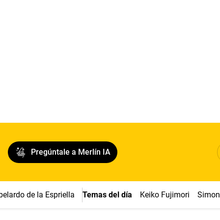
Pregúntale a Merlín IA
belardo de la Espriella
Temas del día
Keiko Fujimori
Simon 