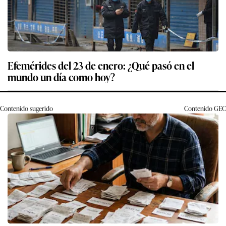
Efemérides del 23 de enero: ¿Qué pasó en el
mundo un día como hoy?
Contenido sugerido
Contenido
GEC