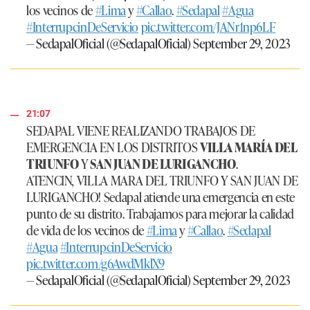
los vecinos de
#Lima
y
#Callao
.
#Sedapal
#Agua
#InterrupcinDeServicio
pic.twitter.com/JANr1np6LF
— SedapalOficial (@SedapalOficial)
September 29, 2023
21:07
SEDAPAL VIENE REALIZANDO TRABAJOS DE
EMERGENCIA EN LOS DISTRITOS
VILLA MARÍA DEL
TRIUNFO
Y
SAN JUAN DE LURIGANCHO
.
ATENCIN, VILLA MARA DEL TRIUNFO Y SAN JUAN DE
LURIGANCHO! Sedapal atiende una emergencia en este
punto de su distrito. Trabajamos para mejorar la calidad
de vida de los vecinos de
#Lima
y
#Callao
.
#Sedapal
#Agua
#InterrupcinDeServicio
pic.twitter.com/g6AwdMklX9
— SedapalOficial (@SedapalOficial)
September 29, 2023