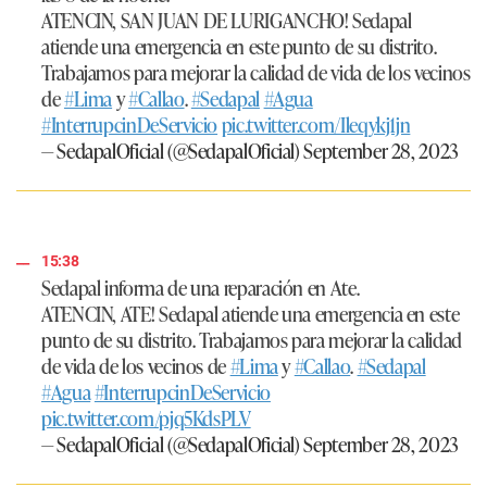
ATENCIN, SAN JUAN DE LURIGANCHO! Sedapal
atiende una emergencia en este punto de su distrito.
Trabajamos para mejorar la calidad de vida de los vecinos
de
#Lima
y
#Callao
.
#Sedapal
#Agua
#InterrupcinDeServicio
pic.twitter.com/Ileqykj1jn
— SedapalOficial (@SedapalOficial)
September 28, 2023
15:38
Sedapal informa de una reparación en Ate.
ATENCIN, ATE! Sedapal atiende una emergencia en este
punto de su distrito. Trabajamos para mejorar la calidad
de vida de los vecinos de
#Lima
y
#Callao
.
#Sedapal
#Agua
#InterrupcinDeServicio
pic.twitter.com/pjq5KdsPLV
— SedapalOficial (@SedapalOficial)
September 28, 2023