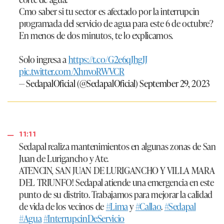
Cmo saber si tu sector es afectado por la interrupcin
programada del servicio de agua para este 6 de octubre?
En menos de dos minutos, te lo explicamos.
Solo ingresa a
https://t.co/G2e6qJhgJJ
pic.twitter.com/XhnvoRWVCR
— SedapalOficial (@SedapalOficial)
September 29, 2023
11:11
Sedapal realiza mantenimientos en algunas zonas de San
Juan de Lurigancho y Ate.
ATENCIN, SAN JUAN DE LURIGANCHO Y VILLA MARA
DEL TRIUNFO! Sedapal atiende una emergencia en este
punto de su distrito. Trabajamos para mejorar la calidad
de vida de los vecinos de
#Lima
y
#Callao
.
#Sedapal
#Agua
#InterrupcinDeServicio