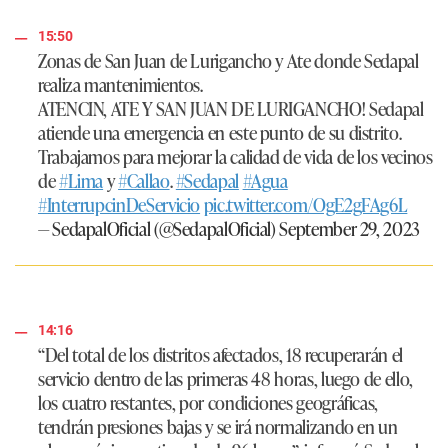
15:50
Zonas de San Juan de Lurigancho y Ate donde Sedapal
realiza mantenimientos.
ATENCIN, ATE Y SAN JUAN DE LURIGANCHO! Sedapal
atiende una emergencia en este punto de su distrito.
Trabajamos para mejorar la calidad de vida de los vecinos
de
#Lima
y
#Callao
.
#Sedapal
#Agua
#InterrupcinDeServicio
pic.twitter.com/OgE2gFAg6L
— SedapalOficial (@SedapalOficial)
September 29, 2023
14:16
“Del total de los distritos afectados, 18 recuperarán el
servicio dentro de las primeras 48 horas, luego de ello,
los cuatro restantes, por condiciones geográficas,
tendrán presiones bajas y se irá normalizando en un