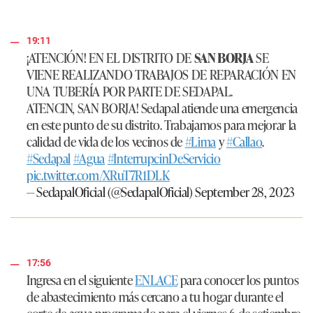
19:11
¡ATENCIÓN! EN EL DISTRITO DE
SAN BORJA
SE
VIENE REALIZANDO TRABAJOS DE REPARACIÓN EN
UNA TUBERÍA POR PARTE DE SEDAPAL.
ATENCIN, SAN BORJA! Sedapal atiende una emergencia
en este punto de su distrito. Trabajamos para mejorar la
calidad de vida de los vecinos de
#Lima
y
#Callao
.
#Sedapal
#Agua
#InterrupcinDeServicio
pic.twitter.com/XRuT7R1DLK
— SedapalOficial (@SedapalOficial)
September 28, 2023
17:56
Ingresa en el siguiente
ENLACE
para conocer los puntos
de abastecimiento más cercano a tu hogar durante el