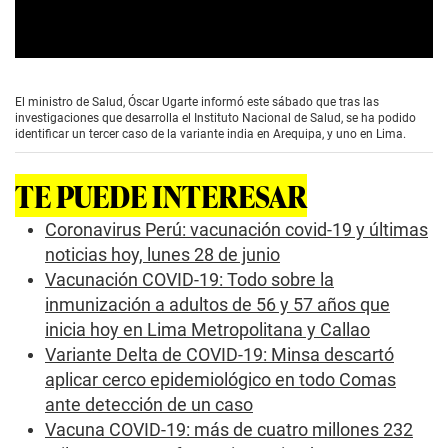
0
s
e
El ministro de Salud, Óscar Ugarte informó este sábado que tras las
c
investigaciones que desarrolla el Instituto Nacional de Salud, se ha podido
o
identificar un tercer caso de la variante india en Arequipa, y uno en Lima.
n
d
s
TE PUEDE INTERESAR
o
f
0
Coronavirus Perú: vacunación covid-19 y últimas
s
noticias hoy, lunes 28 de junio
e
c
Vacunación COVID-19: Todo sobre la
o
inmunización a adultos de 56 y 57 años que
n
d
inicia hoy en Lima Metropolitana y Callao
s
Variante Delta de COVID-19: Minsa descartó
aplicar cerco epidemiológico en todo Comas
ante detección de un caso
Vacuna COVID-19: más de cuatro millones 232