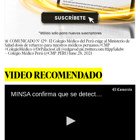
🚨 COMUNICADO N° 129 | El Colegio Médico del Perú exige al Ministerio de
Salud dosis de refuerzo para nuestros médicos peruanos.
#CMP
#ColegioMédico
@DrPalaciosCeli
@edgarod
pic.twitter.com/ftIpp5akdw
— Colegio Médico Perú (@CMP_PERU)
June 28, 2021
VIDEO RECOMENDADO
MINSA confirma que se detectó el primer caso de la variante india en Lima