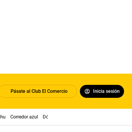
Pásate al Club El Comercio
Inicia sesión
chu
Corredor azul
Dólar
Congreso
Nasca
Acuña
Toled