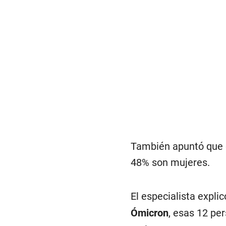
También apuntó que e
48% son mujeres.
El especialista expli
Ómicron
, esas 12 pe