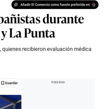
Añadir El Comercio como fuente preferida en
bañistas durante
 y La Punta
es, quienes recibieron evaluación médica
Guardar