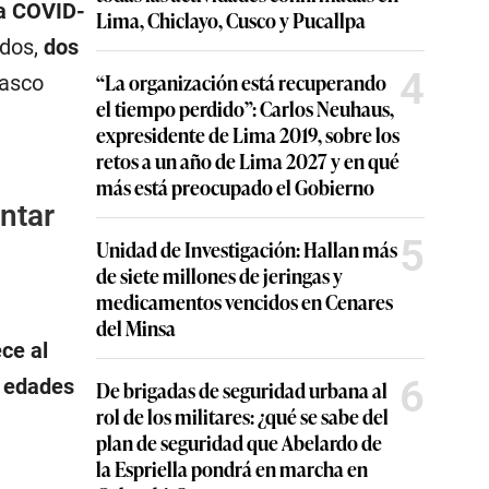
 a COVID-
Lima, Chiclayo, Cusco y Pucallpa
dos,
dos
4
“La organización está recuperando
uasco
el tiempo perdido”: Carlos Neuhaus,
expresidente de Lima 2019, sobre los
retos a un año de Lima 2027 y en qué
más está preocupado el Gobierno
ntar
5
Unidad de Investigación: Hallan más
de siete millones de jeringas y
medicamentos vencidos en Cenares
del Minsa
ce al
6
a edades
De brigadas de seguridad urbana al
rol de los militares: ¿qué se sabe del
plan de seguridad que Abelardo de
la Espriella pondrá en marcha en