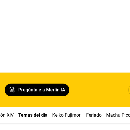
Pregúntale a Merlín IA
ón XIV
Temas del día
Keiko Fujimori
Feriado
Machu Pic