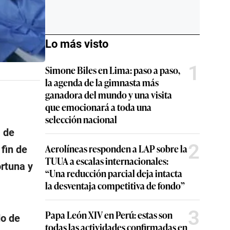
Lo más visto
1
Simone Biles en Lima: paso a paso,
la agenda de la gimnasta más
ganadora del mundo y una visita
que emocionará a toda una
selección nacional
a de
2
Aerolíneas responden a LAP sobre la
fin de
TUUA a escalas internacionales:
ortuna y
“Una reducción parcial deja intacta
la desventaja competitiva de fondo”
3
Papa León XIV en Perú: estas son
o de
todas las actividades confirmadas en