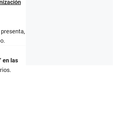
nización
 presenta,
o.
 en las
rios.