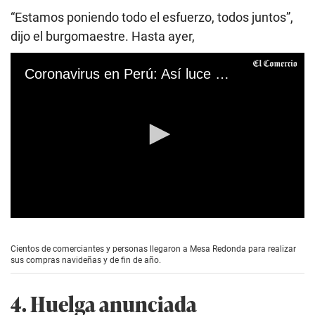
“Estamos poniendo todo el esfuerzo, todos juntos”,
dijo el burgomaestre. Hasta ayer,
Coronavirus en Perú: Así luce Mesa Redonda a pocos días de festejar la Navidad
0
s
e
Cientos de comerciantes y personas llegaron a Mesa Redonda para realizar
c
sus compras navideñas y de fin de año.
o
n
d
4. Huelga anunciada
s
o