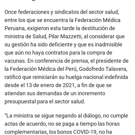
f
3
Once federaciones y sindicatos del sector salud,
m
i
entre los que se encuentra la Federación Médica
n
Peruana, exigieron esta tarde la destitución de
u
t
ministra de Salud, Pilar Mazzetti, al considerar que
e
s
su gestión ha sido deficiente y que es inadmisible
,
1
que aún no haya contratos para la compra de
8
vacunas. En conferencia de prensa, el presidente de
s
e
la Federación Médica del Perú, Godofredo Talavera,
c
o
ratificó que reiniciarán su huelga nacional indefinida
n
desde el 13 de enero de 2021, a fin de que se
d
s
atiendan sus demandas de un incremento
presupuestal para el sector salud.
“La ministra se sigue negando al diálogo, no cumple
actas de acuerdo, no se paga a tiempo las horas
complementarias, los bonos COVID-19, no ha