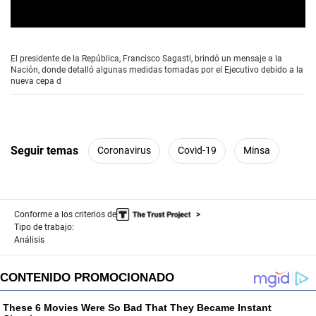
0
s
e
El presidente de la República, Francisco Sagasti, brindó un mensaje a la
c
Nación, donde detalló algunas medidas tomadas por el Ejecutivo debido a la
o
nueva cepa d
n
d
s
o
f
3
Seguir temas
Coronavirus
Covid-19
Minsa
m
i
n
u
t
e
Conforme a los criterios de
s
Tipo de trabajo:
,
Análisis
4
9
s
e
c
o
n