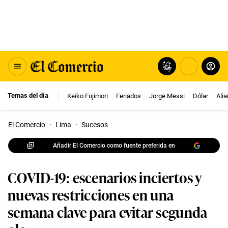
Temas del día
Keiko Fujimori
Feriados
Jorge Messi
Dólar
Ali
El Comercio
·
Lima
·
Sucesos
Añadir El Comercio como fuente preferida en
COVID-19: escenarios inciertos y
nuevas restricciones en una
semana clave para evitar segunda