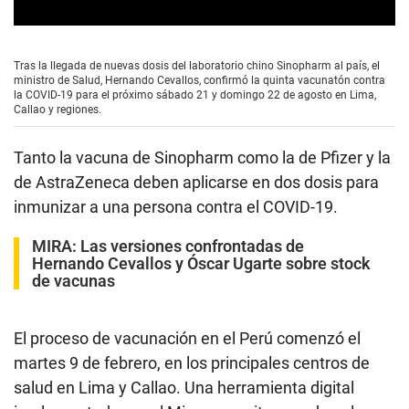
0
s
e
Tras la llegada de nuevas dosis del laboratorio chino Sinopharm al país, el
c
ministro de Salud, Hernando Cevallos, confirmó la quinta vacunatón contra
o
la COVID-19 para el próximo sábado 21 y domingo 22 de agosto en Lima,
n
Callao y regiones.
d
s
o
Tanto la vacuna de Sinopharm como la de Pfizer y la
f
0
de AstraZeneca deben aplicarse en dos dosis para
s
inmunizar a una persona contra el COVID-19.
e
c
o
MIRA:
Las versiones confrontadas de
n
Hernando Cevallos y Óscar Ugarte sobre stock
d
de vacunas
s
El proceso de vacunación en el Perú comenzó el
martes 9 de febrero, en los principales centros de
salud en Lima y Callao. Una herramienta digital