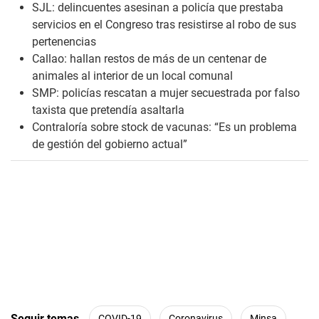
i
SJL: delincuentes asesinan a policía que prestaba
n
servicios en el Congreso tras resistirse al robo de sus
u
t
pertenencias
e
Callao: hallan restos de más de un centenar de
s
,
animales al interior de un local comunal
6
SMP: policías rescatan a mujer secuestrada por falso
s
e
taxista que pretendía asaltarla
c
Contraloría sobre stock de vacunas: “Es un problema
o
n
de gestión del gobierno actual”
d
s
Seguir temas
COVID-19
Coronavirus
Minsa