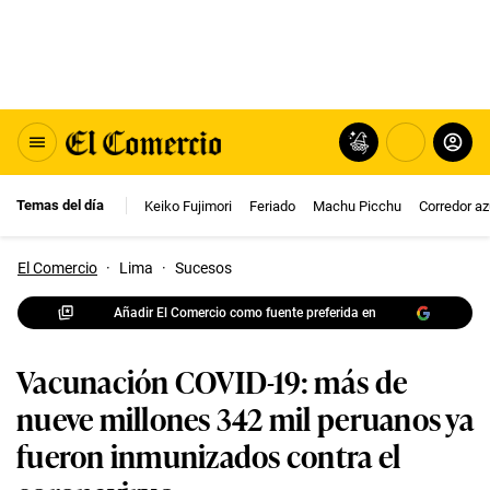
Temas del día
Keiko Fujimori
Feriado
Machu Picchu
Corredor az
El Comercio
·
Lima
·
Sucesos
Añadir El Comercio como fuente preferida en
Vacunación COVID-19: más de
nueve millones 342 mil peruanos ya
fueron inmunizados contra el