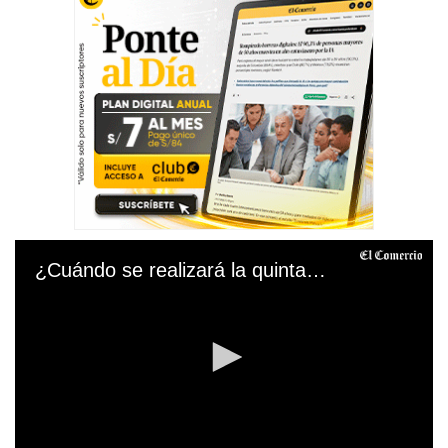
¿Cuándo se realizará la quinta vacunatón en Lima, Callao y regiones?