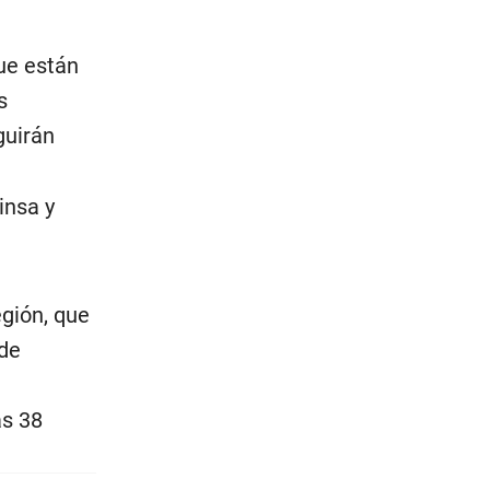
ue están
s
guirán
insa y
egión, que
 de
as 38