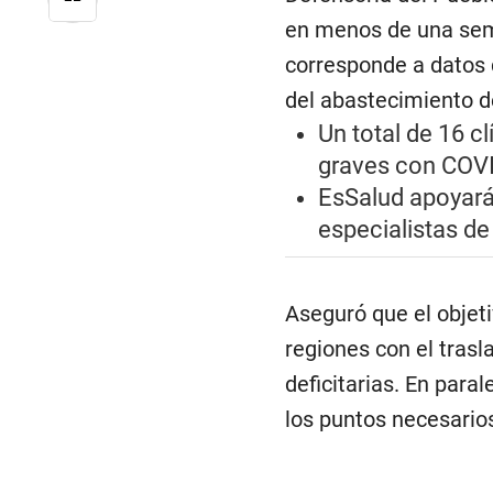
en menos de una sem
corresponde a datos de
del abastecimiento de
Un total de 16 c
graves con COV
EsSalud apoyará
especialistas d
Aseguró que el objeti
regiones con el trasl
deficitarias. En para
los puntos necesarios