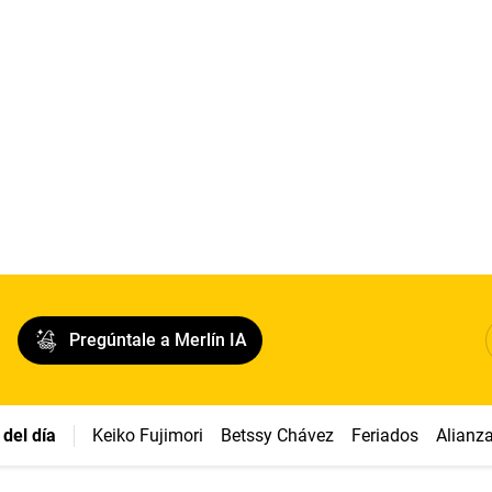
Pregúntale a Merlín IA
del día
Keiko Fujimori
Betssy Chávez
Feriados
Alianz