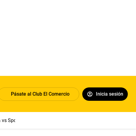
Pásate al Club El Comercio
Inicia sesión
a vs Sport Boys
Jorge Messi
Dólar
Papa León XIV
Congre