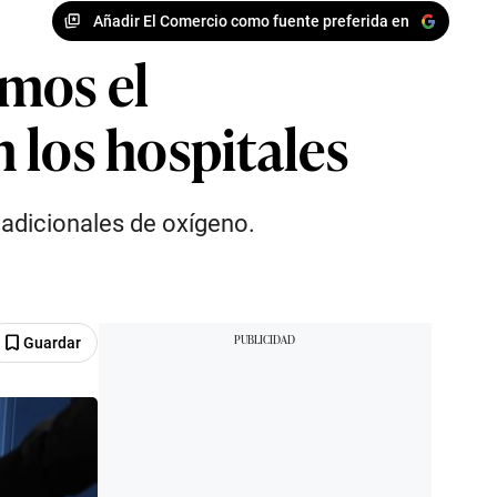
Añadir El Comercio como fuente preferida en
amos el
 los hospitales
 adicionales de oxígeno.
Guardar