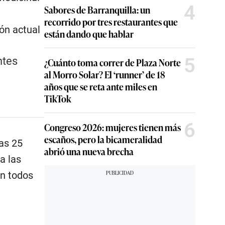
4
Sabores de Barranquilla: un
recorrido por tres restaurantes que
ión actual
están dando que hablar
5
ntes
¿Cuánto toma correr de Plaza Norte
al Morro Solar? El ‘runner’ de 18
años que se reta ante miles en
TikTok
6
Congreso 2026: mujeres tienen más
escaños, pero la bicameralidad
as 25
abrió una nueva brecha
a las
en todos