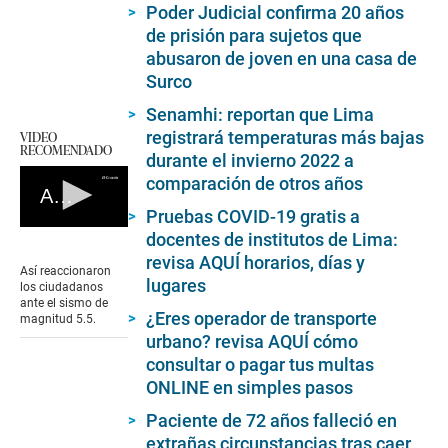
Poder Judicial confirma 20 años
de prisión para sujetos que
abusaron de joven en una casa de
Surco
Senamhi: reportan que Lima
registrará temperaturas más bajas
VIDEO
RECOMENDADO
durante el invierno 2022 a
comparación de otros años
Así reaccionaron los ciudadanos ante el sismo de magnitud 5.5
Pruebas COVID-19 gratis a
0
docentes de institutos de Lima:
seconds
revisa AQUÍ horarios, días y
of
Así reaccionaron
0
lugares
los ciudadanos
seconds
ante el sismo de
¿Eres operador de transporte
magnitud 5.5.
urbano? revisa AQUÍ cómo
consultar o pagar tus multas
ONLINE en simples pasos
Paciente de 72 años falleció en
extrañas circunstancias tras caer