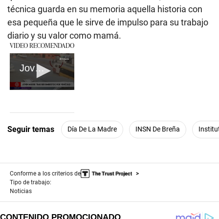
técnica guarda en su memoria aquella historia con
esa pequeña que le sirve de impulso para su trabajo
diario y su valor como mamá.
VIDEO RECOMENDADO
Joven muere tras ser embestido por vehículo
0
seconds
of
2
minutes,
Seguir temas
Día De La Madre
INSN De Breña
Instit
9
seconds
Conforme a los criterios de
Tipo de trabajo:
Noticias