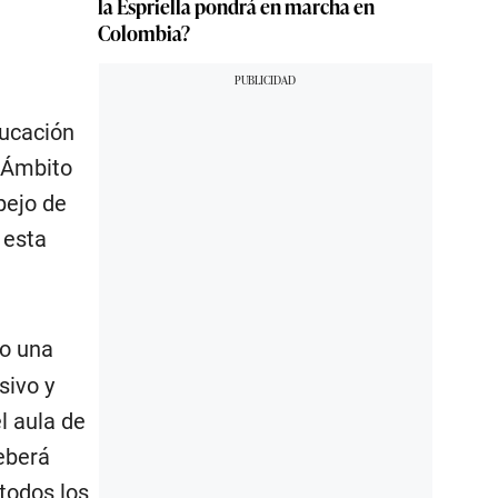
la Espriella pondrá en marcha en
Colombia?
ducación
l Ámbito
pejo de
 esta
vo una
sivo y
l aula de
eberá
todos los