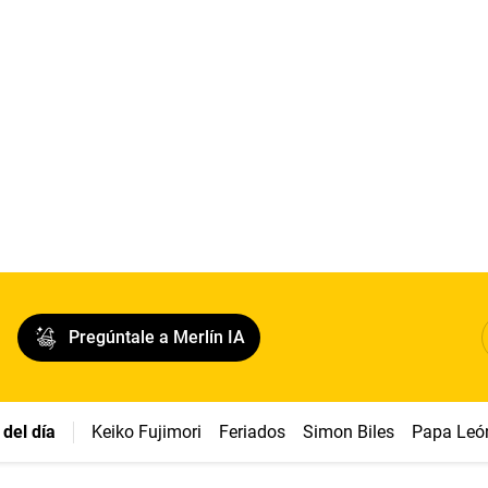
Pregúntale a Merlín IA
del día
Keiko Fujimori
Feriados
Simon Biles
Papa Leó