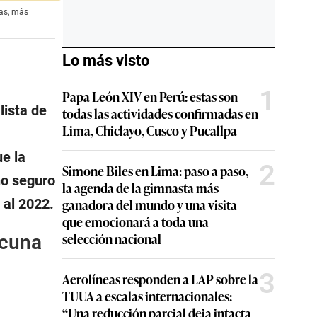
ías, más
Lo más visto
1
Papa León XIV en Perú: estas son
lista de
todas las actividades confirmadas en
Lima, Chiclayo, Cusco y Pucallpa
e la
2
Simone Biles en Lima: paso a paso,
no seguro
la agenda de la gimnasta más
 al 2022.
ganadora del mundo y una visita
que emocionará a toda una
selección nacional
acuna
3
Aerolíneas responden a LAP sobre la
TUUA a escalas internacionales:
“Una reducción parcial deja intacta