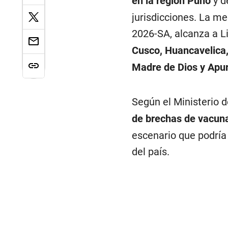
en la región Puno
y d
jurisdicciones. La me
2026-SA, alcanza a L
Cusco, Huancavelica
Madre de Dios y Apu
Según el Ministerio d
de brechas de vacuna
escenario que podría 
del país.