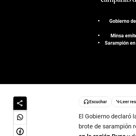
Gobierno de
Minsa emite
Sarampión en P
Escuchar
Leer re
El Gobierno declaró 
brote de sarampión r