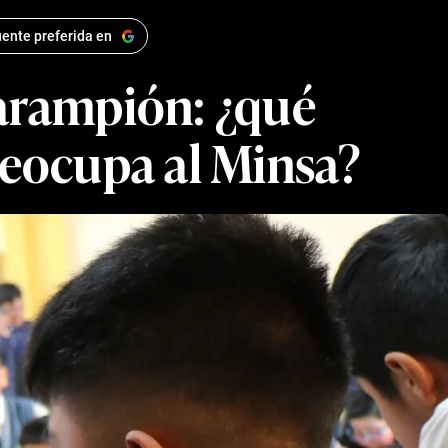
ente preferida en
sarampión: ¿qué
preocupa al Minsa?