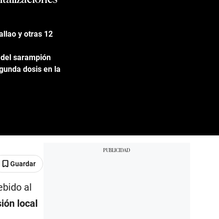
llao y otras 12
n del sarampión
gunda dosis en la
Guardar
bido al
ión local