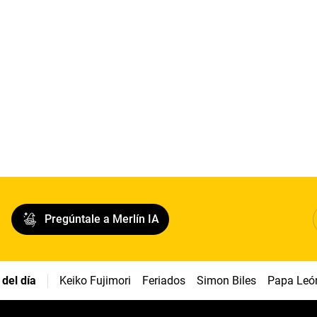
Pregúntale a Merlín IA
del día
Keiko Fujimori
Feriados
Simon Biles
Papa Leó