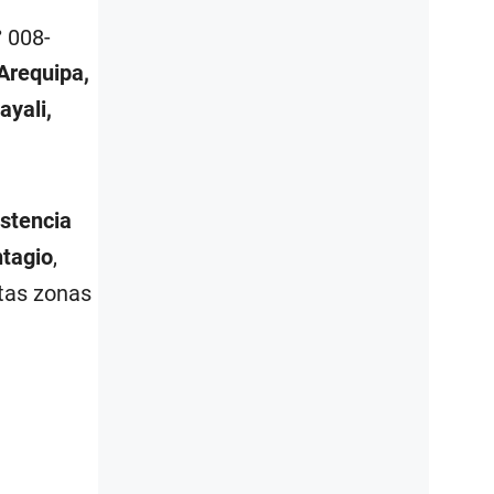
° 008-
Arequipa,
yali,
istencia
ntagio
,
ntas zonas