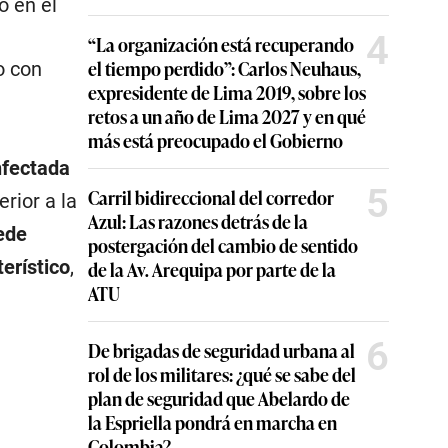
o en el
4
“La organización está recuperando
el tiempo perdido”: Carlos Neuhaus,
o con
expresidente de Lima 2019, sobre los
retos a un año de Lima 2027 y en qué
más está preocupado el Gobierno
nfectada
5
Carril bidireccional del corredor
erior a la
Azul: Las razones detrás de la
ede
postergación del cambio de sentido
terístico
,
de la Av. Arequipa por parte de la
ATU
6
De brigadas de seguridad urbana al
rol de los militares: ¿qué se sabe del
plan de seguridad que Abelardo de
la Espriella pondrá en marcha en
Colombia?