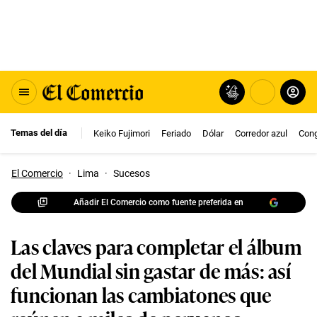
Temas del día
Keiko Fujimori
Feriado
Dólar
Corredor azul
Con
El Comercio
·
Lima
·
Sucesos
Añadir El Comercio como fuente preferida en
Las claves para completar el álbum
del Mundial sin gastar de más: así
funcionan las cambiatones que