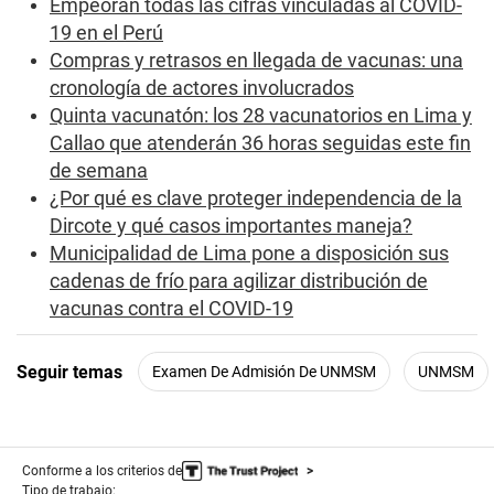
Empeoran todas las cifras vinculadas al COVID-
s
19 en el Perú
e
c
Compras y retrasos en llegada de vacunas: una
o
cronología de actores involucrados
n
d
Quinta vacunatón: los 28 vacunatorios en Lima y
s
Callao que atenderán 36 horas seguidas este fin
de semana
¿Por qué es clave proteger independencia de la
Dircote y qué casos importantes maneja?
Municipalidad de Lima pone a disposición sus
cadenas de frío para agilizar distribución de
vacunas contra el COVID-19
Seguir temas
Examen De Admisión De UNMSM
UNMSM
Conforme a los criterios de
Tipo de trabajo: