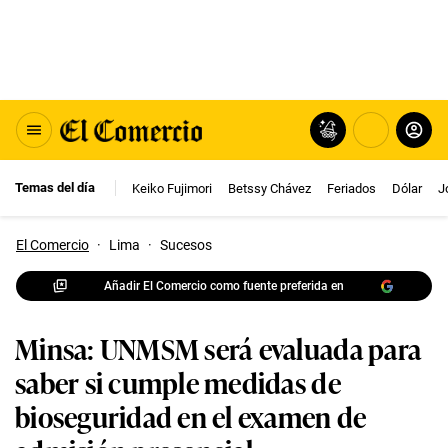
Temas del día
Keiko Fujimori
Betssy Chávez
Feriados
Dólar
J
El Comercio
·
Lima
·
Sucesos
Añadir El Comercio como fuente preferida en
Minsa: UNMSM será evaluada para
saber si cumple medidas de
bioseguridad en el examen de