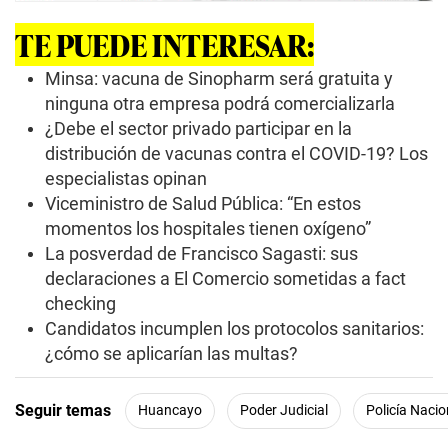
TE PUEDE INTERESAR:
Minsa: vacuna de Sinopharm será gratuita y
ninguna otra empresa podrá comercializarla
¿Debe el sector privado participar en la
distribución de vacunas contra el COVID-19? Los
especialistas opinan
Viceministro de Salud Pública: “En estos
momentos los hospitales tienen oxígeno”
La posverdad de Francisco Sagasti: sus
declaraciones a El Comercio sometidas a fact
checking
Candidatos incumplen los protocolos sanitarios:
¿cómo se aplicarían las multas?
Seguir temas
Huancayo
Poder Judicial
Policía Nacio