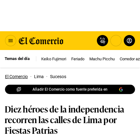
Temas del día
Keiko Fujimori
Feriado
Machu Picchu
Corredor az
El Comercio
·
Lima
·
Sucesos
Añadir El Comercio como fuente preferida en
Diez héroes de la independencia
recorren las calles de Lima por
Fiestas Patrias