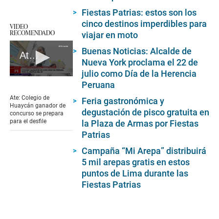
Fiestas Patrias: estos son los
cinco destinos imperdibles para
VIDEO
RECOMENDADO
viajar en moto
Buenas Noticias: Alcalde de
Ate: Colegio de Huaycán ganador de concurso se prepara para el desfile
Nueva York proclama el 22 de
julio como Día de la Herencia
0
Peruana
seconds
of
Ate: Colegio de
Feria gastronómica y
5
Huaycán ganador de
minutes,
degustación de pisco gratuita en
concurso se prepara
29
para el desfile
la Plaza de Armas por Fiestas
seconds
Patrias
Campaña “Mi Arepa” distribuirá
5 mil arepas gratis en estos
puntos de Lima durante las
Fiestas Patrias