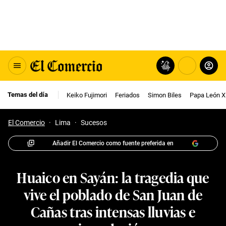
Temas del día
Keiko Fujimori
Feriados
Simon Biles
Papa León X
El Comercio
·
Lima
·
Sucesos
Añadir El Comercio como fuente preferida en
Huaico en Sayán: la tragedia que
vive el poblado de San Juan de
Cañas tras intensas lluvias e