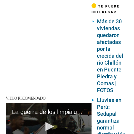
TE PUEDE
INTERESAR
Más de 30
viviendas
quedaron
afectadas
por la
crecida del
río Chillón
en Puente
Piedra y
Comas |
FOTOS
VIDEO RECOMENDADO
Lluvias en
Perú:
La guerra de los limpialunas por los semáforos de Lima: dónde operan y qué denuncian tienen
Sedapal
garantiza
normal