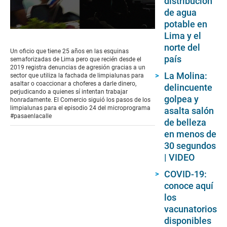
distribución
de agua
potable en
0
Lima y el
seconds
norte del
of
Un oficio que tiene 25 años en las esquinas
9
país
semaforizadas de Lima pero que recién desde el
minutes,
2019 registra denuncias de agresión gracias a un
2
La Molina:
sector que utiliza la fachada de limpialunas para
seconds
asaltar o coaccionar a choferes a darle dinero,
delincuente
perjudicando a quienes sí intentan trabajar
golpea y
honradamente. El Comercio siguió los pasos de los
limpialunas para el episodio 24 del microprograma
asalta salón
#pasaenlacalle
de belleza
en menos de
30 segundos
| VIDEO
COVID-19:
conoce aquí
los
vacunatorios
disponibles