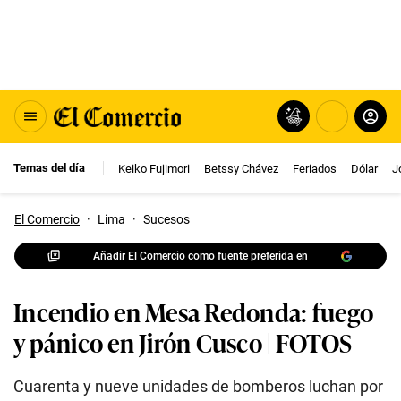
Temas del día
Keiko Fujimori
Betssy Chávez
Feriados
Dólar
J
El Comercio
·
Lima
·
Sucesos
Añadir El Comercio como fuente preferida en
Incendio en Mesa Redonda: fuego
y pánico en Jirón Cusco | FOTOS
Cuarenta y nueve unidades de bomberos luchan por