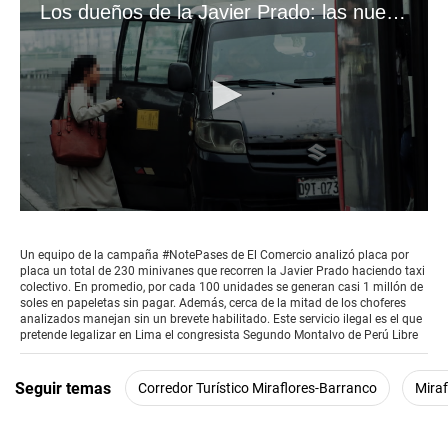
Los dueños de la Javier Prado: las nueve cabezas detrás del caos de las minivanes informales #VideosEC
0
seconds
of
Un equipo de la campaña #NotePases de El Comercio analizó placa por
3
placa un total de 230 minivanes que recorren la Javier Prado haciendo taxi
minutes,
colectivo. En promedio, por cada 100 unidades se generan casi 1 millón de
29
soles en papeletas sin pagar. Además, cerca de la mitad de los choferes
seconds
analizados manejan sin un brevete habilitado. Este servicio ilegal es el que
pretende legalizar en Lima el congresista Segundo Montalvo de Perú Libre
Seguir temas
Corredor Turístico Miraflores-Barranco
Miraf