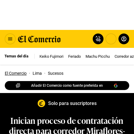
Temas del día
Keiko Fujimori
Feriado
Machu Picchu
Corredor az
El Comercio
·
Lima
·
Sucesos
Añadir El Comercio como fuente preferida en
Solo para suscriptores
Inician proceso de contratación
directa para corredor Miraflores-