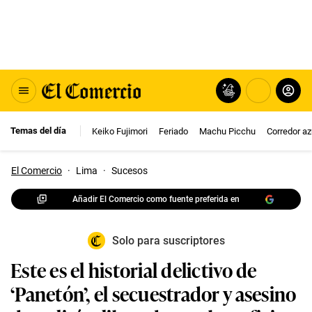
Temas del día
Keiko Fujimori
Feriado
Machu Picchu
Corredor az
El Comercio
·
Lima
·
Sucesos
Añadir El Comercio como fuente preferida en
Solo para suscriptores
Este es el historial delictivo de
‘Panetón’, el secuestrador y asesino