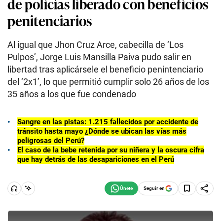
de policías liberado con beneficios
penitenciarios
Al igual que Jhon Cruz Arce, cabecilla de ‘Los
Pulpos’, Jorge Luis Mansilla Paiva pudo salir en
libertad tras aplicársele el beneficio penintenciario
del ‘2x1’, lo que permitió cumplir solo 26 años de los
35 años a los que fue condenado
Sangre en las pistas: 1.215 fallecidos por accidente de
tránsito hasta mayo ¿Dónde se ubican las vías más
peligrosas del Perú?
El caso de la bebe retenida por su niñera y la oscura cifra
que hay detrás de las desapariciones en el Perú
Seguir en